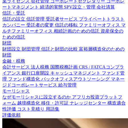
業ライセンス
会社管理
コーポレートセクレタリー
コーポレ
ートマネジメント
経済的実態
SPV設立・管理
会社清算
信託・受託
信託の設立
信託管理
受託者サービス
プライベートトラスト
カンパニー
受託者の変更
信託の移転
ファミリーオフィス
マ
ルチファミリーオフィス
相続計画のための信託
資産保全の
ための信託
財団
財団設立
財団管理
信託と財団の比較
富裕層構造化のための
財団
金融・税務
会計サービス
法人税務
国際税務計画
CRS / FATCAコンプラ
イアンス
銀行口座開設
キャッシュマネジメント
ファンド管
理
ファンド構造化
バックオフィスアウトソーシング
マネー
ジドコーポレートサービス
給与管理
モーリシャス
なぜモーリシャスに設立するのか
アフリカ投資プラットフ
ォーム
越境構造化
移住・許可証
ナレッジセンター
構造適合
性評価
コスト見積り
用語集
評価依頼