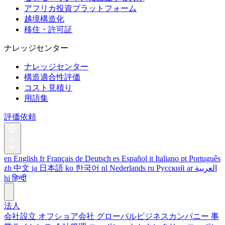
アフリカ投資プラットフォーム
越境構造化
移住・許可証
ナレッジセンター
ナレッジセンター
構造適合性評価
コスト見積り
用語集
評価依頼
ja
en
English
fr
Français
de
Deutsch
es
Español
it
Italiano
pt
Português
zh
中文
ja
日本語
ko
한국어
nl
Nederlands
ru
Русский
ar
العربية
hi
हिन्दी
法人
会社設立
オフショア会社
グローバルビジネスカンパニー
事