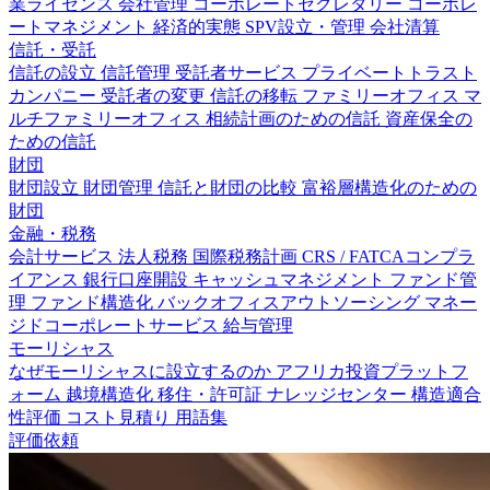
業ライセンス
会社管理
コーポレートセクレタリー
コーポレ
ートマネジメント
経済的実態
SPV設立・管理
会社清算
信託・受託
信託の設立
信託管理
受託者サービス
プライベートトラスト
カンパニー
受託者の変更
信託の移転
ファミリーオフィス
マ
ルチファミリーオフィス
相続計画のための信託
資産保全の
ための信託
財団
財団設立
財団管理
信託と財団の比較
富裕層構造化のための
財団
金融・税務
会計サービス
法人税務
国際税務計画
CRS / FATCAコンプラ
イアンス
銀行口座開設
キャッシュマネジメント
ファンド管
理
ファンド構造化
バックオフィスアウトソーシング
マネー
ジドコーポレートサービス
給与管理
モーリシャス
なぜモーリシャスに設立するのか
アフリカ投資プラットフ
ォーム
越境構造化
移住・許可証
ナレッジセンター
構造適合
性評価
コスト見積り
用語集
評価依頼