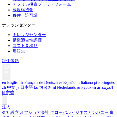
アフリカ投資プラットフォーム
越境構造化
移住・許可証
ナレッジセンター
ナレッジセンター
構造適合性評価
コスト見積り
用語集
評価依頼
ja
en
English
fr
Français
de
Deutsch
es
Español
it
Italiano
pt
Português
zh
中文
ja
日本語
ko
한국어
nl
Nederlands
ru
Русский
ar
العربية
hi
हिन्दी
法人
会社設立
オフショア会社
グローバルビジネスカンパニー
事